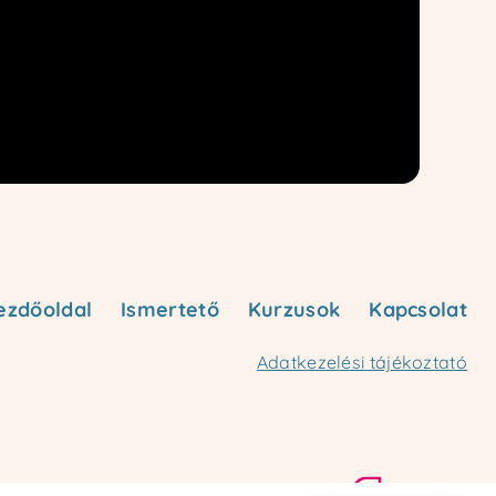
ezdőoldal
Ismertető
Kurzusok
Kapcsolat
Adatkezelési tájékoztató
created by: