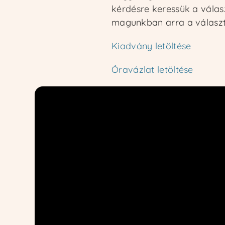
kérdésre keressük a válasz
magunkban arra a választ,
Kiadvány letöltése
Óravázlat letöltése