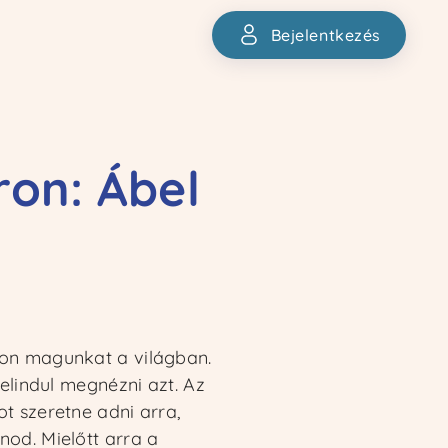
Bejelentkezés
Bejelentkezés
ron: Ábel
hon magunkat a világban.
 elindul megnézni azt. Az
t szeretne adni arra,
nod. Mielőtt arra a