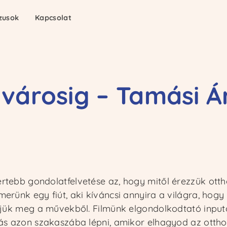
zusok
zusok
Kapcsolat
Kapcsolat
 városig – Tamási Á
rtebb gondolatfelvetése az, hogy mitől érezzük ott
erünk egy fiút, aki kíváncsi annyira a világra, hogy
erjük meg a művekből. Filmünk elgondolkodtató inputo
lás azon szakaszába lépni, amikor elhagyod az ottho