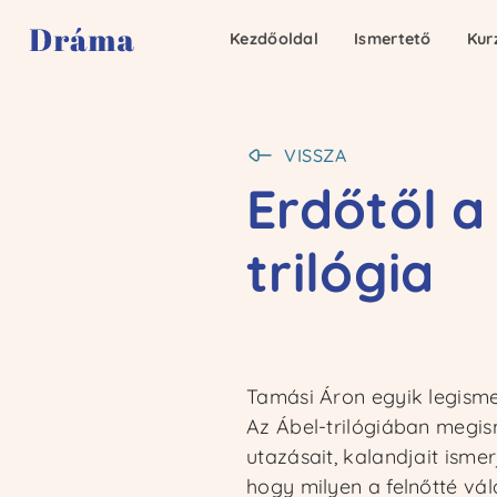
Kezdőoldal
Kezdőoldal
Ismertető
Ismertető
Kur
Kur
VISSZA
Erdőtől a
trilógia
Tamási Áron egyik legisme
Az Ábel-trilógiában megism
utazásait, kalandjait ism
hogy milyen a felnőtté vá