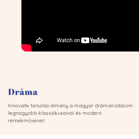
Innovatív tanulási élmény a magyar drámairodalom
legnagyobb klasszikusaival és modern
remekműveivel.