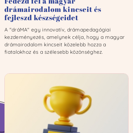
Fedezd fel a magyar
drámairodalom kincseit és
fejleszd készségeidet
A "dráMA" egy innovatív, drámapedagógiai
kezdeményezés, amelynek célja, hogy a magyar
drámairodalom kincseit közelebb hozza a
fiatalokhoz és a szélesebb közönséghez.