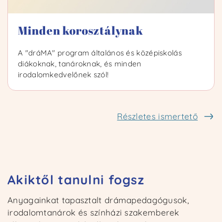
Minden korosztálynak
A "dráMA" program általános és középiskolás
diákoknak, tanároknak, és minden
irodalomkedvelőnek szól!
Kezdőoldal
Ismertető
Részletes ismertető
Kurzusok
Kapcsolat
Akiktől tanulni fogsz
Anyagainkat tapasztalt drámapedagógusok,
irodalomtanárok és színházi szakemberek
Bejelentkezem