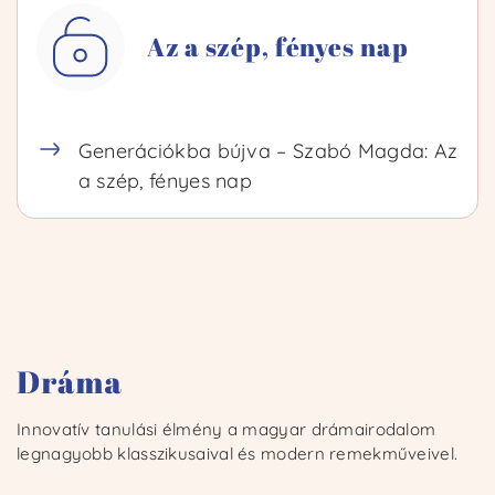
Az a szép, fényes nap
Bejelentkezem
Regisztrálok
Generációkba bújva – Szabó Magda: Az
a szép, fényes nap
Innovatív tanulási élmény a magyar drámairodalom
legnagyobb klasszikusaival és modern remekműveivel.