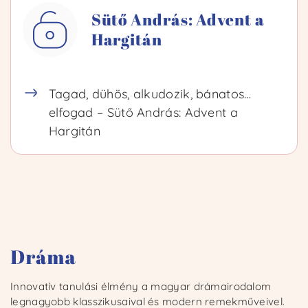
Sütő András: Advent a
Hargitán
Bejelentkezem
Regisztrálok
Tagad, dühös, alkudozik, bánatos…
elfogad – Sütő András: Advent a
Hargitán
Innovatív tanulási élmény a magyar drámairodalom
legnagyobb klasszikusaival és modern remekműveivel.