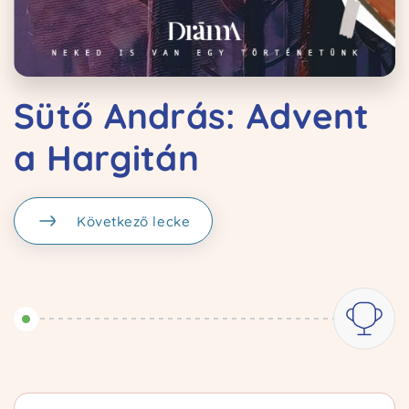
Sütő András: Advent
a Hargitán
Kezdőoldal
Következő lecke
Ismertető
Kurzusok
Kapcsolat