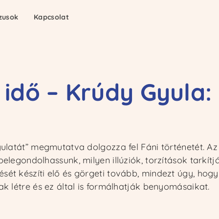
zusok
zusok
Kapcsolat
Kapcsolat
 idő – Krúdy Gyula:
gulatát” megmutatva dolgozza fel Fáni történetét. A
elegondolhassunk, milyen illúziók, torzítások tarkítj
ét készíti elő és görgeti tovább, mindezt úgy, hogy
k létre és ez által is formálhatják benyomásaikat.