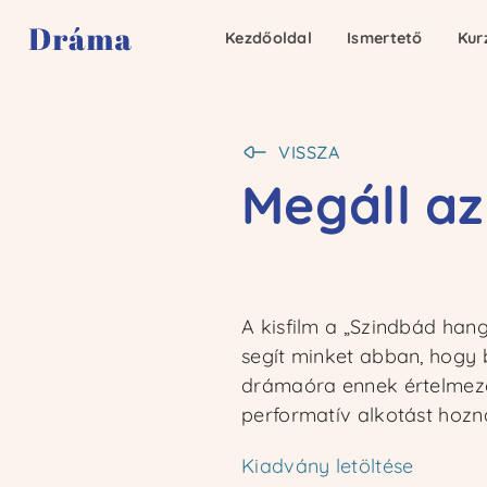
Kezdőoldal
Kezdőoldal
Ismertető
Ismertető
Kur
Kur
VISSZA
Megáll az
A kisfilm a „Szindbád han
segít minket abban, hogy b
drámaóra ennek értelmezés
performatív alkotást hozna
Kiadvány letöltése