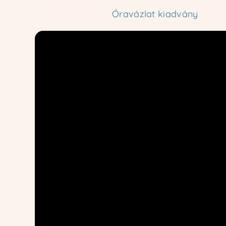
Óravázlat kiadvány