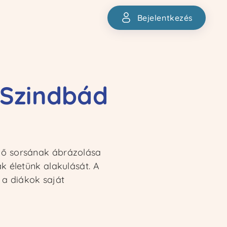
Bejelentkezés
Bejelentkezés
 Szindbád
z ő sorsának ábrázolása
ák életünk alakulását. A
 a diákok saját