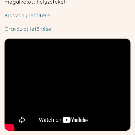
megalkotott helyzeteket.
Kiadvány letöltése
Óravázlat letöltése
Kezdőoldal
Ismertető
Kurzusok
Kapcsolat