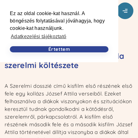
Ez az oldal cookie-kat használ. A
böngészés folytatásával jóváhagyja, hogy
cookie-kat használjunk.
Adatkezelési tájékoztató
VISSZA
Értettem
Szerelmi dosszié – József Attila
szerelmi költészete
A Szerelmi dosszié című kisfilm első részének első
fele egy kollázs József Attila verseiből. Ezeket
felhasználva a diákok viszonyokon és szituációkon
keresztül tudnak gondolkodni a kötődésről,
szerelemről, párkapcsolatról. A kisfilm első
részének második fele és a második kisfilm József
Attila történetével állítja viszonyba a diákok által