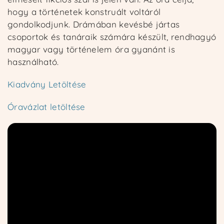
hogy a történetek konstruált voltáról
gondolkodjunk. Drámában kevésbé jártas
csoportok és tanáraik számára készült, rendhagyó
Kezdőoldal
magyar vagy történelem óra gyanánt is
használható.
Ismertető
Kiadvány Letöltése
Kurzusok
Óravázlat letöltése
Kapcsolat
Bejelentkezem
Regisztrálok