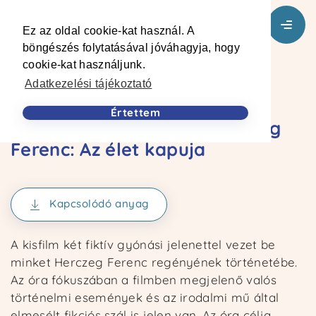
back
Ez az oldal cookie-kat használ. A
böngészés folytatásával jóváhagyja, hogy
cookie-kat használjunk.
Adatkezelési tájékoztató
Értettem
Gyónás – a sikerfilm – Herczeg
Ferenc: Az élet kapuja
Kapcsolódó anyag
A kisfilm két fiktív gyónási jelenettel vezet be
minket Herczeg Ferenc regényének történetébe.
Az óra fókuszában a filmben megjelenő valós
történelmi események és az irodalmi mű által
elmesélt fikciós szál is jelen van. Az óra célja,