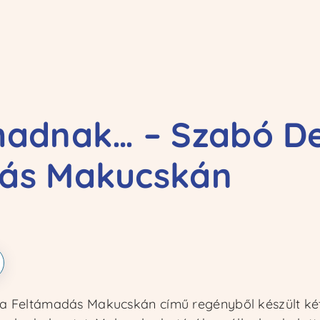
zusok
zusok
Kapcsolat
Kapcsolat
madnak… – Szabó De
ás Makucskán
 a Feltámadás Makucskán című regényből készült két 