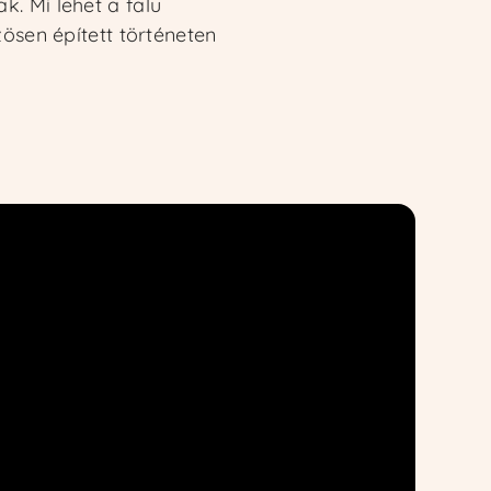
. Mi lehet a falu
zösen épített történeten