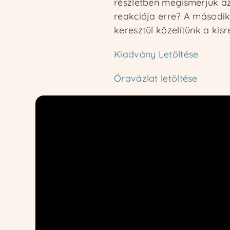
részletben megismerjük az
reakciója erre? A második 
keresztül közelítünk a kisr
Kiadvány Letöltése
Óravázlat letöltése