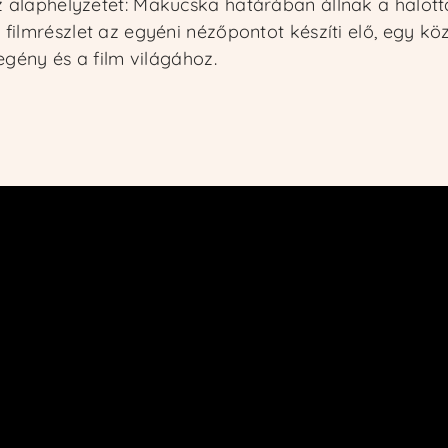
 alaphelyzetet: Makucska határában állnak a halottak
filmrészlet az egyéni nézőpontot készíti elő, egy kö
egény és a film világához.