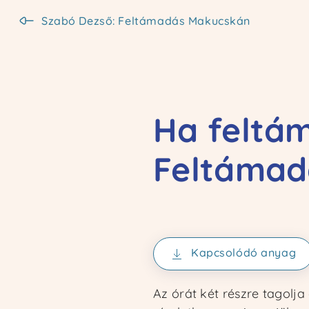
Szabó Dezső: Feltámadás Makucskán
Kezdőoldal
Kezdőoldal
Ismertető
Ismertető
Kur
Kur
Ha feltá
Feltámad
Kapcsolódó anyag
Az órát két részre tagolja