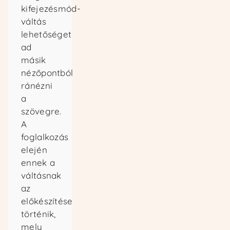
kifejezésmód-
váltás
lehetőséget
ad
másik
nézőpontból
ránézni
a
szövegre.
A
foglalkozás
elején
ennek a
váltásnak
az
előkészítése
történik,
mely