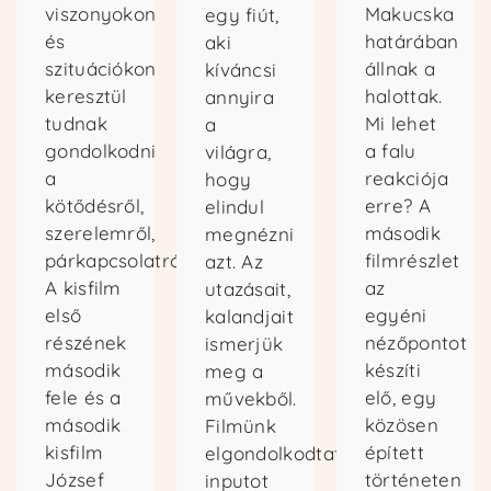
viszonyokon
Makucska
egy fiút,
és
határában
aki
szituációkon
állnak a
kíváncsi
keresztül
halottak.
annyira
tudnak
Mi lehet
a
gondolkodni
a falu
világra,
a
reakciója
hogy
kötődésről,
erre? A
elindul
szerelemről,
második
megnézni
párkapcsolatról.
filmrészlet
azt. Az
A kisfilm
az
utazásait,
első
egyéni
kalandjait
részének
nézőpontot
ismerjük
második
készíti
meg a
fele és a
elő, egy
művekből.
második
közösen
Filmünk
kisfilm
épített
elgondolkodtató
József
történeten
inputot