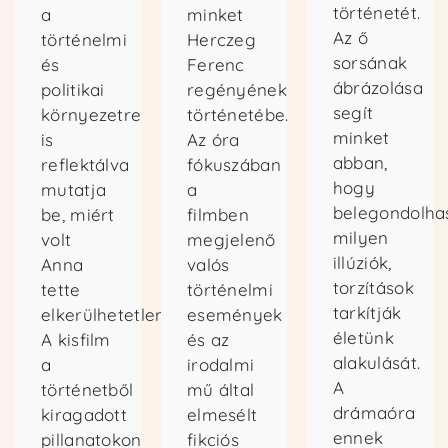
történetét.
a
minket
Az ő
történelmi
Herczeg
Regisztrálok
sorsának
és
Ferenc
ábrázolása
politikai
regényének
segít
környezetre
történetébe.
minket
is
Az óra
abban,
reflektálva
fókuszában
hogy
mutatja
a
belegondolha
be, miért
filmben
milyen
volt
megjelenő
illúziók,
Anna
valós
torzítások
tette
történelmi
tarkítják
elkerülhetetlen.
események
életünk
A kisfilm
és az
alakulását.
a
irodalmi
A
történetből
mű által
drámaóra
kiragadott
elmesélt
ennek
pillanatokon
fikciós