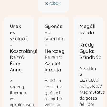
tovább »
Urak
Gyónás
Megáll
és
– a
az idő
Kezdőoldal
szolgák
sikerfilm
–
–
–
Krúdy
Ismertető
Kosztolányi
Herczeg
Gyula:
Dezső:
Ferenc:
Szindbád
Édes
Az élet
Kurzusok
A kisfilm
Anna
kapuja
a
Kapcsolat
„Szindbád
A
A kisfilm
hangulatát”
regény
két fiktív
megmutatva
finoman
gyónási
dolgozza
és
jelenettel
Bejelentkezem
fel Fáni
aprólékosan,
vezet be