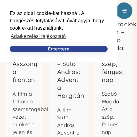
Ez az oldal cookie-kat használ. A
böngészés folytatásával jóváhagyja, hogy
Cipők
Tagad,
Generáció
cookie-kat használjunk.
a
dühös,
bújva –
Adatkezelési tájékoztató
parton
alkudozik,
Szabó
– Polcz
bánatos…
Magda:
Értettem
Alaine:
elfogad
Az a
Asszony
– Sütő
szép,
a
András:
fényes
fronton
Advent
nap
a
A film a
Szabó
Hargitán
főhősnő
Magda
szemszögéből
Az a
A film
vezet
szép,
Sütő
minket a
fényes
András
jelen és
nap
Advent a