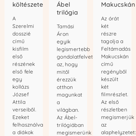
költészete
Ábel
Makucskán
trilógia
A
Az órát
Szerelmi
két
Tamási
dosszié
részre
Áron
című
tagolja a
egyik
kisfilm
Feltámadás
legismertebb
első
Makucskán
gondolatfelvetése
részének
című
az, hogy
első fele
regényből
mitől
egy
készült
érezzük
kollázs
két
otthon
József
filmrészlet.
magunkat
Attila
Az első
a
verseiből.
részletben
világban.
Ezeket
megismerjük
Az Ábel-
felhasználva
az
trilógiában
a diákok
alaphelyzetet
megismerünk