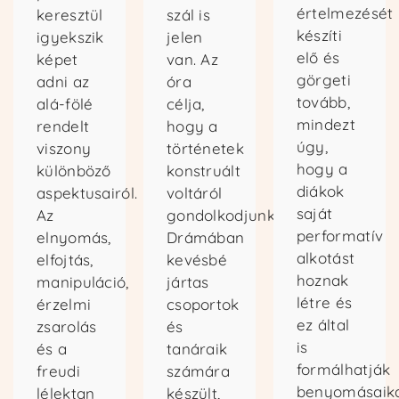
értelmezését
keresztül
szál is
készíti
igyekszik
jelen
elő és
képet
van. Az
görgeti
adni az
óra
tovább,
alá-fölé
célja,
mindezt
rendelt
hogy a
úgy,
viszony
történetek
hogy a
különböző
konstruált
diákok
aspektusairól.
voltáról
saját
Az
gondolkodjunk.
performatív
elnyomás,
Drámában
alkotást
elfojtás,
kevésbé
hoznak
manipuláció,
jártas
létre és
érzelmi
csoportok
ez által
zsarolás
és
is
és a
tanáraik
formálhatják
freudi
számára
benyomásaika
lélektan
készült,