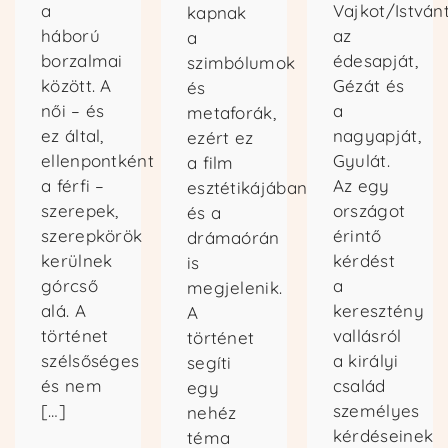
a
Vajkot/Istvánt
kapnak
háború
az
a
borzalmai
édesapját,
szimbólumok
között. A
Gézát és
és
női – és
a
metaforák,
ez által,
nagyapját,
ezért ez
ellenpontként
Gyulát.
a film
a férfi –
Az egy
esztétikájában
szerepek,
országot
és a
szerepkörök
érintő
drámaórán
kerülnek
kérdést
is
górcső
a
megjelenik.
alá. A
keresztény
A
történet
vallásról
történet
szélsőséges
a királyi
segíti
és nem
család
egy
[…]
személyes
nehéz
kérdéseinek
téma