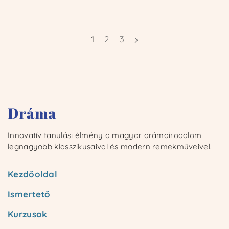
1
2
3
Innovatív tanulási élmény a magyar drámairodalom
legnagyobb klasszikusaival és modern remekműveivel.
Kezdőoldal
Ismertető
Kurzusok