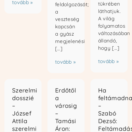
tovább »
tükrében
feldolgozását;
láthatjuk.
a
A világ
veszteség
folyamatos
kapcsán
változásában
a gyász
állandó,
megjelenési
hogy […]
[…]
tovább »
tovább »
Szerelmi
Erdőtől
Ha
dosszié
a
feltámadn
–
városig
–
József
–
Szabó
Attila
Tamási
Dezső:
szerelmi
Áron:
Feltámadá