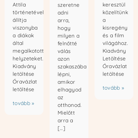
Attila
keresztül
szeretne
történetével
közelítünk
adni
állítja
a
arra,
viszonyba
kisregény
hogy
a diákok
és a film
milyen a
által
világához.
felnőtté
megalkotott
Kiadvány
válás
helyzeteket.
Letöltése
azon
Kiadvány
Óravázlat
szakaszába
letöltése
letöltése
lépni,
Óravázlat
amikor
tovább »
letöltése
elhagyod
az
tovább »
otthonod.
Mielőtt
arra a
[…]