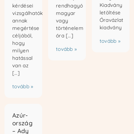
Kiadvány
kérdései
rendhagyó
letöltése
vizsgálhatók
magyar
Óravázlat
annak
vagy
kiadvány
megértése
történelem
céljából,
óra […]
tovább »
hogy
tovább »
milyen
hatással
van az
[…]
tovább »
Azúr-
ország
– Ady