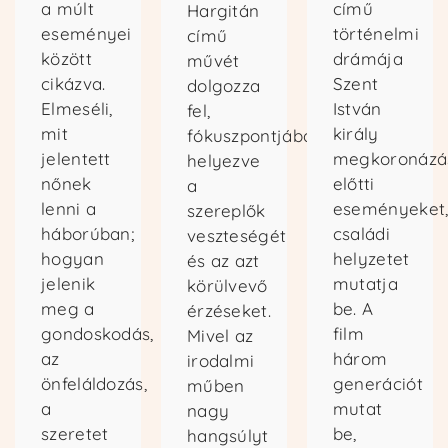
a múlt
című
Hargitán
eseményei
történelmi
című
között
drámája
művét
cikázva.
Szent
dolgozza
Elmeséli,
István
fel,
mit
király
fókuszpontjába
jelentett
megkoronázá
helyezve
nőnek
előtti
a
lenni a
eseményeket
szereplők
háborúban;
családi
veszteségét
hogyan
helyzetet
és az azt
jelenik
mutatja
körülvevő
meg a
be. A
érzéseket.
gondoskodás,
film
Mivel az
az
három
irodalmi
önfeláldozás,
generációt
műben
a
mutat
nagy
szeretet
be,
hangsúlyt